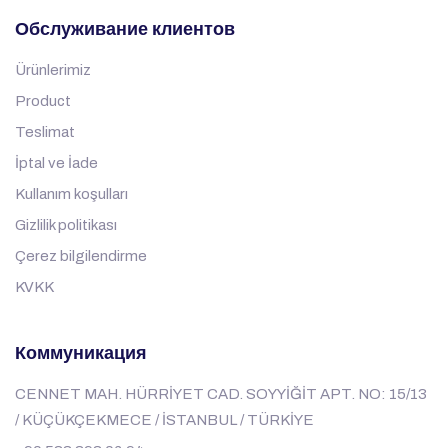
Обслуживание клиентов
Ürünlerimiz
Product
Teslimat
İptal ve İade
Kullanım koşulları
Gizlilik politikası
Çerez bilgilendirme
KVKK
Коммуникация
CENNET MAH. HÜRRİYET CAD. SOYYİĞİT APT. NO: 15/13
/ KÜÇÜKÇEKMECE / İSTANBUL / TÜRKİYE