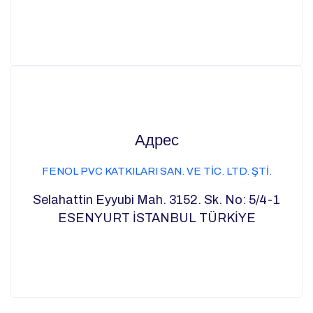
Адрес
FENOL PVC KATKILARI SAN. VE TİC. LTD. ŞTİ.
Selahattin Eyyubi Mah. 3152. Sk. No: 5/4-1
ESENYURT İSTANBUL TÜRKİYE