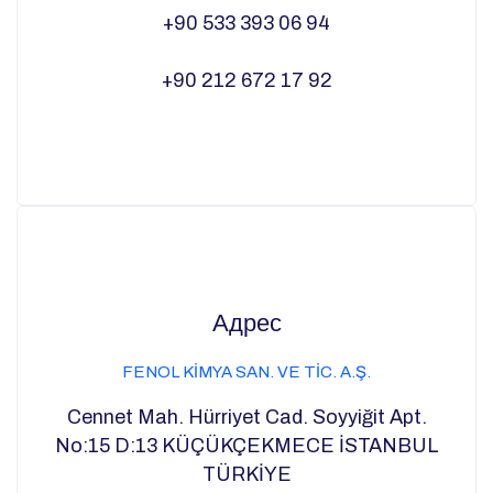
+90 533 393 06 94
+90 212 672 17 92
Адрес
FENOL KİMYA SAN. VE TİC. A.Ş.
Cennet Mah. Hürriyet Cad. Soyyiğit Apt.
No:15 D:13 KÜÇÜKÇEKMECE İSTANBUL
TÜRKİYE