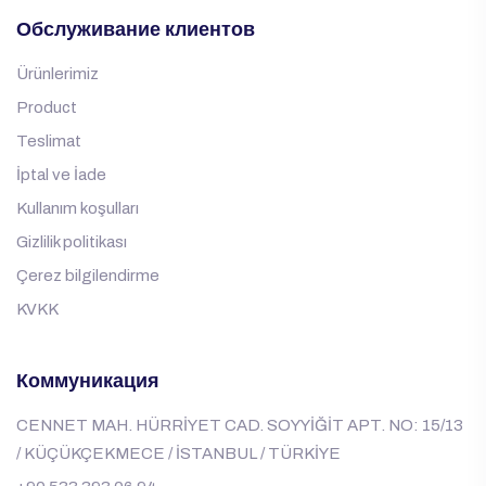
Обслуживание клиентов
Ürünlerimiz
Product
Teslimat
İptal ve İade
Kullanım koşulları
Gizlilik politikası
Çerez bilgilendirme
KVKK
Коммуникация
CENNET MAH. HÜRRİYET CAD. SOYYİĞİT APT. NO: 15/13
/ KÜÇÜKÇEKMECE / İSTANBUL / TÜRKİYE