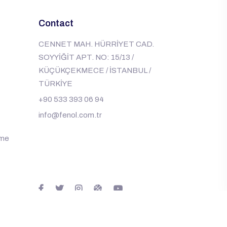
t
Contact
CENNET MAH. HÜRRİYET CAD.
SOYYİĞİT APT. NO: 15/13 /
KÜÇÜKÇEKMECE / İSTANBUL /
TÜRKİYE
+90 533 393 06 94
info@fenol.com.tr
rme