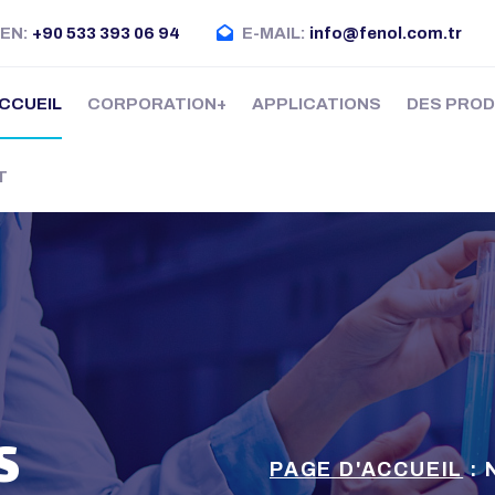
EN:
+90 533 393 06 94
E-MAIL:
info@fenol.com.tr
ACCUEIL
CORPORATION
APPLICATIONS
DES PROD
T
S
PAGE D'ACCUEIL
: 