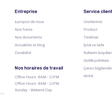
Entreprise
Service clien
à propos de nous
Ürünlerimiz
Nos foires
Product
Nos documents
Teslimat
Actualités et blog
İptal ve İade
Durabilité
Kullanım koşulları
Gizlilik politikası
Nos horaires de travail
Çerez bilgilendi
KVKK
Office Hours: 8AM - 11PM
Office Hours: 8AM - 11PM
Sunday - Wekend Day
ues