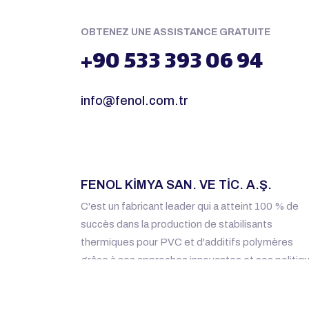
OBTENEZ UNE ASSISTANCE GRATUITE
+90 533 393 06 94
info@fenol.com.tr
FENOL KİMYA SAN. VE TİC. A.Ş.
C'est un fabricant leader qui a atteint 100 % de
succès dans la production de stabilisants
thermiques pour PVC et d'additifs polymères
grâce à ses approches innovantes et ses politiq
d'assistance sur site.