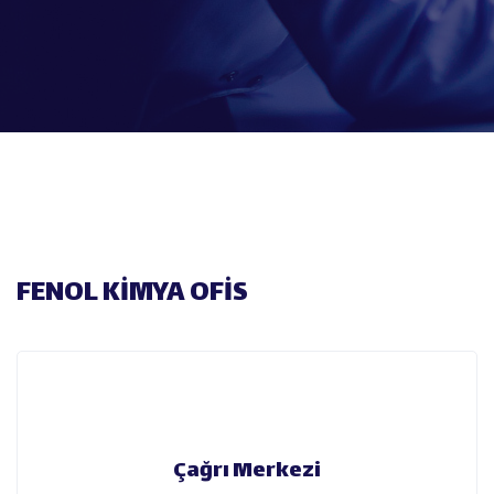
FENOL KİMYA OFİS
Çağrı Merkezi