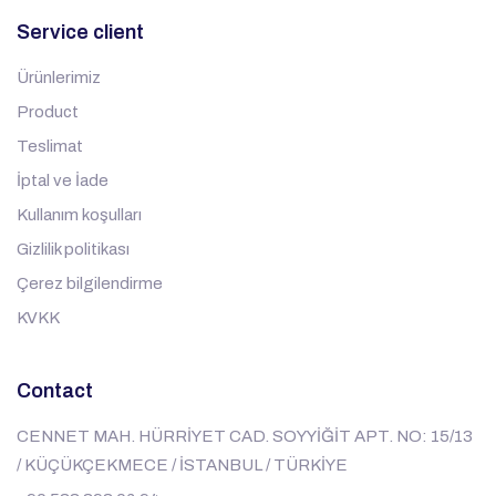
Service client
Ürünlerimiz
Product
Teslimat
İptal ve İade
Kullanım koşulları
Gizlilik politikası
Çerez bilgilendirme
KVKK
Contact
CENNET MAH. HÜRRİYET CAD. SOYYİĞİT APT. NO: 15/13
/ KÜÇÜKÇEKMECE / İSTANBUL / TÜRKİYE