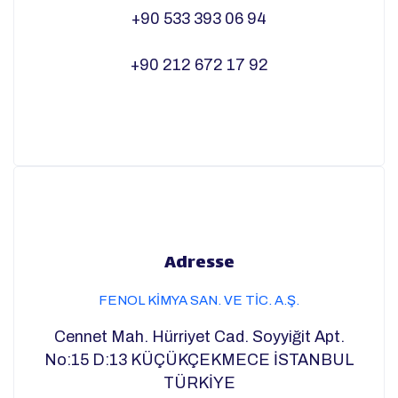
+90 533 393 06 94
+90 212 672 17 92
Adresse
FENOL KİMYA SAN. VE TİC. A.Ş.
Cennet Mah. Hürriyet Cad. Soyyiğit Apt.
No:15 D:13 KÜÇÜKÇEKMECE İSTANBUL
TÜRKİYE